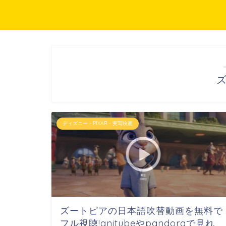
ディズニー・PIXAR・実写映画
ズートピアの日本語吹替動画を無料で
フル視聴!anitubeやpandoraで見れ