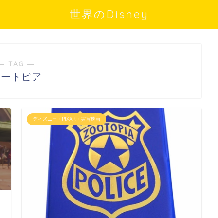
世界のDisney
― TAG ―
ズートピア
ディズニー・PIXAR・実写映画