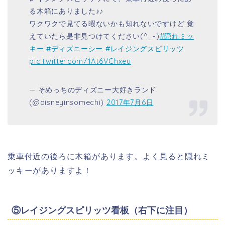
る木箱にありました♪♪
ワクワクで見てる暇ないかも知れないですけど 覚
えていたら是非見つけてください(^_-)
#隠れミッ
キー
#ディズニーシー
#レイジングスピリッツ
pic.twitter.com/1At6VChxeu
— そめっちのディズニー大好きランド
(@disneyinsomechi)
2017年7月6日
乗車付近の後ろに木箱があります。よく見ると隠れミ
ッキーがありますよ！
⑤レイジングスピリッツ看板（右下に注目）