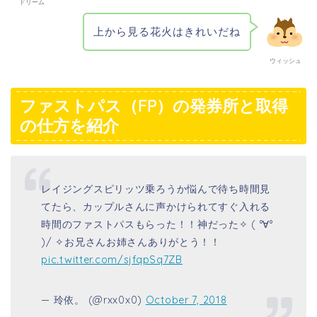
ドリーム
上から見る花火はきれいだね
ウィッシュ
ファストパス（FP）の発券所と取得
の仕方を紹介
レイジングスピリッツ乗ろうか悩んで待ち時間見
てたら、カップルさんに声かけられてすぐ入れる
時間のファストパスもらった！！神だった✧ ( °∀°
)/ ✧お兄さんお姉さんありがとう！！
pic.twitter.com/sjfqpSq7ZB
— 玲依。 (@rxx0x0)
October 7, 2018