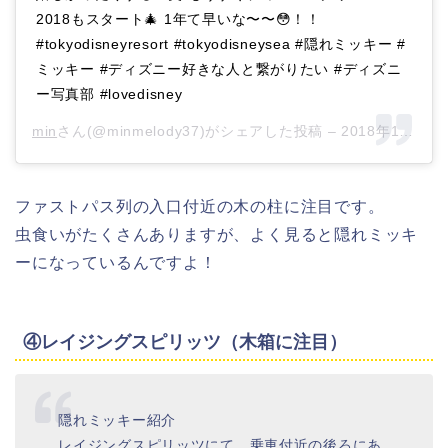
2018もスタート🎄 1年て早いな〜〜😳！！
#tokyodisneyresort #tokyodisneysea #隠れミッキー #
ミッキー #ディズニー好きな人と繋がりたい #ディズニ
ー写真部 #lovedisney
min
さん(@minmelody37)がシェアした投稿 –
2018年11月月5日午後10時28分PST
ファストパス列の入口付近の木の柱に注目です。
虫食いがたくさんありますが、よく見ると隠れミッキ
ーになっているんですよ！
④レイジングスピリッツ（木箱に注目）
隠れミッキー紹介
レイジングスピリッツにて、乗車付近の後ろにあ