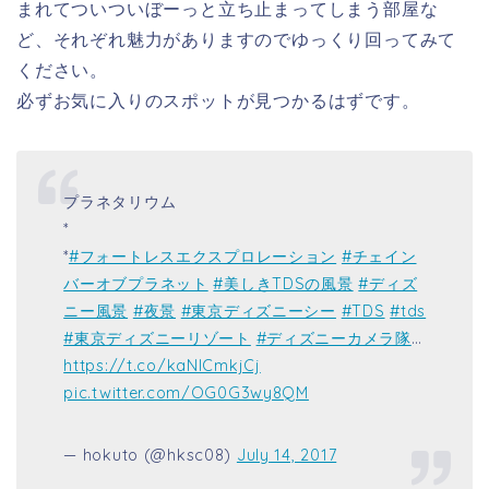
まれてついついぼーっと立ち止まってしまう部屋な
ど、それぞれ魅力がありますのでゆっくり回ってみて
ください。
必ずお気に入りのスポットが見つかるはずです。
プラネタリウム
*
*
#フォートレスエクスプロレーション
#チェイン
バーオブプラネット
#美しきTDSの風景
#ディズ
ニー風景
#夜景
#東京ディズニーシー
#TDS
#tds
#東京ディズニーリゾート
#ディズニーカメラ隊
…
https://t.co/kaNlCmkjCj
pic.twitter.com/OG0G3wy8QM
— hokuto (@hksc08)
July 14, 2017