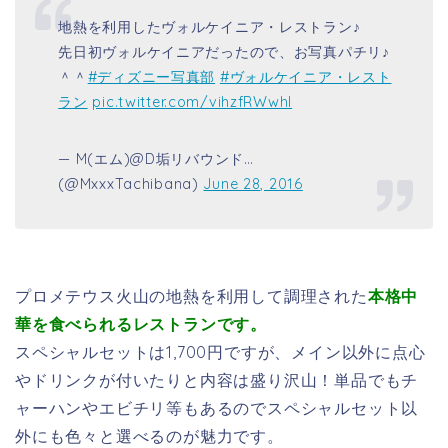
地熱を利用したヴォルケイニア・レストラン♪
先日初ヴォルケイニアだったので、お写真パチリ♪
＾＾
#ディズニー写真部
#ヴォルケイニア・レスト
ラン
pic.twitter.com/vihzfRWwhI
— M(エム)@D垢リバウンド…
(@MxxxTachibana)
June 28, 2016
プロメテウス火山の地熱を利用して調理された
本格中
華を食べられるレストランです。
スペシャルセットは1,700円ですが、メイン以外に点心
やドリンクが付いたりと内容は盛り沢山！単品でもチ
ャーハンやエビチリ等もあるのでスペシャルセット以
外にも色々と選べるのが魅力です。