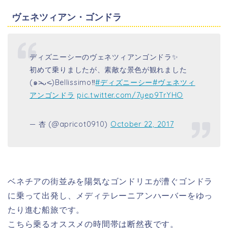
ヴェネツィアン・ゴンドラ
ディズニーシーのヴェネツィアンゴンドラ✨
初めて乗りましたが、素敵な景色が観れました
(๑˃̵ᴗ˂̵)Bellissimo‼️
#ディズニーシー
#ヴェネツィ
アンゴンドラ
pic.twitter.com/7yep9TrYHO
— 杏 (@apricot0910)
October 22, 2017
ベネチアの街並みを陽気なゴンドリエが漕ぐゴンドラ
に乗って出発し、メディテレーニアンハーバーをゆっ
たり進む船旅です。
こちら乗るオススメの時間帯は断然夜です。