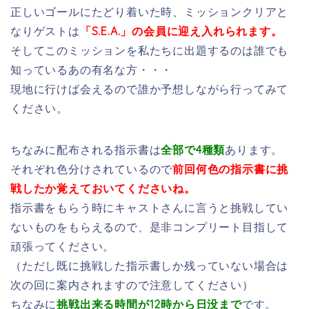
正しいゴールにたどり着いた時、ミッションクリアと
なりゲストは
「S.E.A.」の会員に迎え入れられます。
そしてこのミッションを私たちに出題するのは誰でも
知っているあの有名な方・・・
現地に行けば会えるので誰か予想しながら行ってみて
ください。
ちなみに配布される指示書は
全部で4種類
あります。
それぞれ色分けされているので
前回何色の指示書に挑
戦したか覚えておいてくださいね。
指示書をもらう時にキャストさんに言うと挑戦してい
ないものをもらえるので、是非コンプリート目指して
頑張ってください。
（ただし既に挑戦した指示書しか残っていない場合は
次の回に案内されますので注意してください）
ちなみに
挑戦出来る時間が12時から日没まで
です。