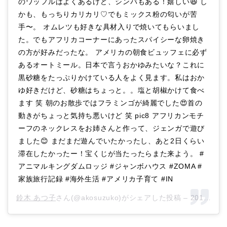
のワッフルはよくあるけど、シンバもある！嬉しい😆 し
かも、もっちりカリカリ♡でもミックス粉の匂いが苦
手〜。 オムレツも好きな具材入りで焼いてもらいまし
た。でもアフリカコーナーにあったスパイシーな卵焼き
の方が好みだったな。 アメリカの朝食ビュッフェに必ず
あるオートミール。日本で言うおかゆみたいな？これに
黒砂糖をたっぷりかけている人をよく見ます。私はおか
ゆ好きだけど、砂糖はちょっと。。塩と胡椒かけて食べ
ます 笑 朝のお散歩ではフラミンゴが綺麗でした😍首の
動きがちょっと気持ち悪いけど 笑 pic8 アフリカンモチ
ーフのネックレスをお姉さんと作って、ジェンガで遊び
ました😊 まだまだ遊んでいたかったし、あと2日くらい
滞在したかったー！宝くじが当たったらまた来よう。 #
アニマルキングダムロッジ #ジャンボハウス #ZOMA #
家族旅行記録 #海外生活 #アメリカ子育て #IN
鈴木 あつ子
さん(@akosuzuko)がシェアした投稿 –
2018年12月月30日午後1時15分PST