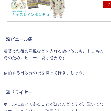
楽
⑲ビニール袋
着替えた後の洋服などを入れる袋の他にも、もしもの
時のためにビニール袋は必要です。
宿泊する日数分の袋を持って行きましょう。
⑳ドライヤー
ホテルに置いてあることがほとんどですが、置いてな
いホテルもあります。確認をしましょう。