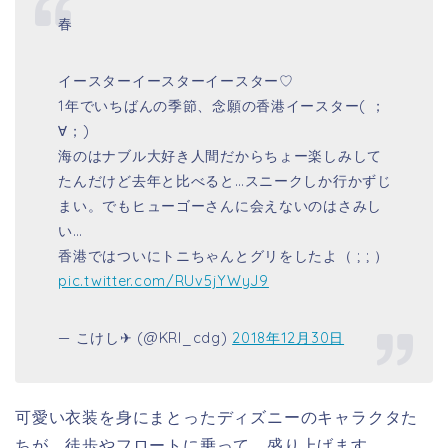
春
イースターイースターイースター♡
1年でいちばんの季節、念願の香港イースター( ；
∀；)
海のはナブル大好き人間だからちょー楽しみして
たんだけど去年と比べると…スニークしか行かずじ
まい。でもヒューゴーさんに会えないのはさみし
い…
香港ではついにトニちゃんとグリをしたよ（ ; ; ）
pic.twitter.com/RUv5jYWyJ9
— こけし✈︎ (@KRI_cdg)
2018年12月30日
可愛い衣装を身にまとったディズニーのキャラクタた
ちが、徒歩やフロートに乗って、盛り上げます。