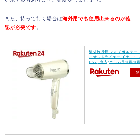
また、持って行く場合は
海外用でも使用出来るのか確
認が必要です
。
海外旅行用 マルチボルテー
イオンドライヤー イオンミス
I-32(1台入)カシムラ送料無
楽