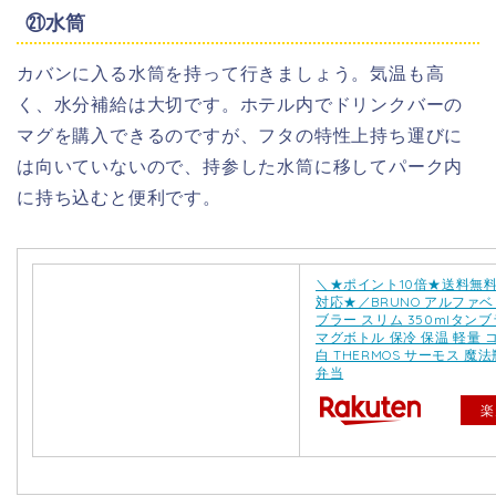
㉑水筒
カバンに入る水筒を持って行きましょう。気温も高
く、水分補給は大切です。ホテル内でドリンクバーの
マグを購入できるのですが、フタの特性上持ち運びに
は向いていないので、持参した水筒に移してパーク内
に持ち込むと便利です。
＼★ポイント10倍★送料無
対応★／BRUNO アルファ
ブラー スリム 350mlタンブ
マグボトル 保冷 保温 軽量 
白 THERMOS サーモス 魔法瓶
弁当
楽