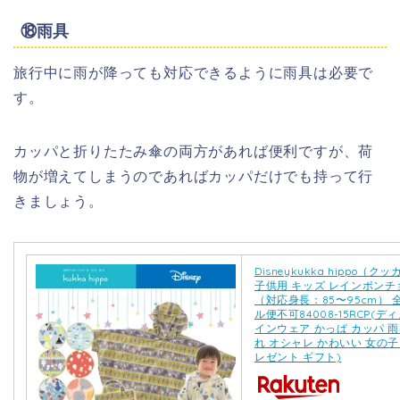
⑱雨具
旅行中に雨が降っても対応できるように雨具は必要で
す。
カッパと折りたたみ傘の両方があれば便利ですが、荷
物が増えてしまうのであればカッパだけでも持って行
きましょう。
Disneykukka hippo（ク
子供用 キッズ レインポンチョ
（対応身長：85〜95cm） 
ル便不可84008-15RCP(デ
インウェア かっぱ カッパ 雨
れ オシャレ かわいい 女の子
レゼント ギフト)