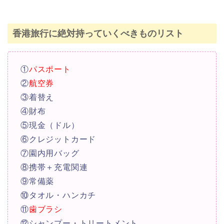
香港旅行に絶対持っていくべきものリスト
①
パスポート
②
航空券
③着替え
④財布
⑤現金（ドル）
⑥クレジットカード
⑦園内用バッグ
⑧携帯＋充電関連
⑨常備薬
⑩タオル・ハンカチ
⑪
歯ブラシ
⑫シャンプー・トリートメント