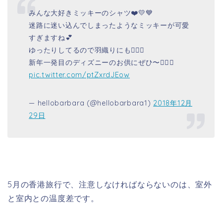
みんな大好きミッキーのシャツ❤️💛💙
迷路に迷い込んでしまったようなミッキーが可愛
すぎますね💕
ゆったりしてるので羽織りにも🙆🏻‍♀️
新年一発目のディズニーのお供にぜひ〜👍🏻✨
pic.twitter.com/ptZxrdJEow
— hellobarbara (@hellobarbara1)
2018年12月
29日
5月の香港旅行で、注意しなければならないのは、室外
と室内との温度差です。