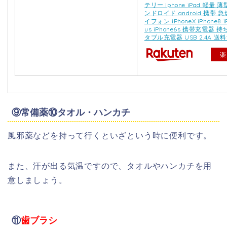
テリー iphone iPad 軽量 
ンドロイド android 携帯 
イフォン iPhoneX iPhone8 iP
us iPhone6s 携帯充電器 
タブル充電器 USB 2.4A 送
楽
⑨常備薬⑩タオル・ハンカチ
風邪薬などを持って行くといざという時に便利です。
また、汗が出る気温ですので、タオルやハンカチを用
意しましょう。
⑪
歯ブラシ