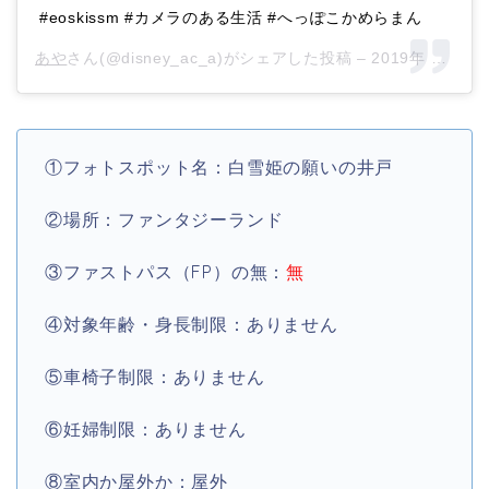
#eoskissm #カメラのある生活 #へっぽこかめらまん
あや
さん(@disney_ac_a)がシェアした投稿 –
2019年 2月月6日午後4時48分PST
①フォトスポット名：白雪姫の願いの井戸
②場所：ファンタジーランド
③ファストパス（FP）の無：
無
④対象年齢・身長制限：ありません
⑤車椅子制限：ありません
⑥妊婦制限：ありません
⑧室内か屋外か：屋外