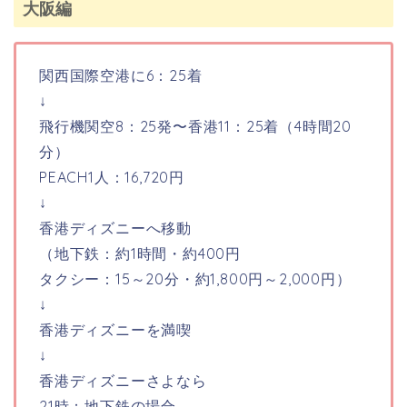
大阪編
関西国際空港に6：25着
↓
飛行機関空
8：25発
〜香港11：25着（
4時間20
分
）
PEACH1人：
16,720円
↓
香港ディズニーへ移動
（地下鉄：
約1時間・約400円
タクシー：
15～20分・約1,800円～2,000円）
↓
香港ディズニーを満喫
↓
香港ディズニーさよなら
21時：地下鉄の場合