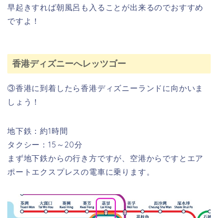
合は
早起きすれば朝風呂も入ることが出来るのでおすすめ
ツア
ー会
ですよ！
社が
お得
で
す。
香港ディズニーへレッツゴー
③香港に到着したら香港ディズニーランドに向かいま
しょう！
地下鉄：
約1時間
タクシー：
15～20分
まず地下鉄からの行き方ですが、空港からですとエア
ポートエクスプレスの電車に乗ります。