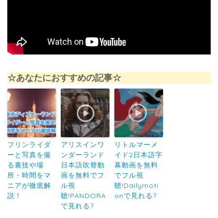
☆あなたにおすすめの記事☆
フリンライダ
アリスインワ
リトルマーメ
ーと写真を撮
ンダーランド
イド2日本語字
る裏技や場
日本語吹替動
幕動画を無料
所・時間をマ
画を無料でフ
でフル視
ニアが徹底解
ル視
聴!Dailymoti
説！
聴!PANDORA
onで見れる?
で見れる?