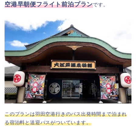
空港早朝便フライト前泊プラン
です。
ウィッシュ
1day
チケ
ット
をお
得に
このプランは羽田空港行きのバス出発時間まで泊まれ
購入
る宿泊料と送迎バスがついています。
した
い場