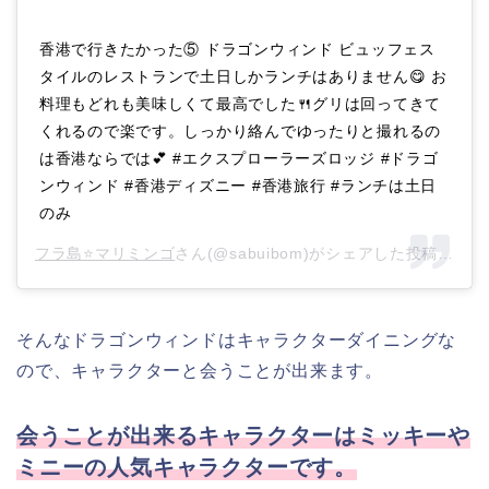
香港で行きたかった⑤ ドラゴンウィンド ビュッフェス
タイルのレストランで土日しかランチはありません😋 お
料理もどれも美味しくて最高でした🍴グリは回ってきて
くれるので楽です。しっかり絡んでゆったりと撮れるの
は香港ならでは💕 #エクスプローラーズロッジ #ドラゴ
ンウィンド #香港ディズニー #香港旅行 #ランチは土日
のみ
フラ島⭐️マリミンゴ
さん(@sabuibom)がシェアした投稿 –
20
そんなドラゴンウィンドはキャラクターダイニングな
ので、キャラクターと会うことが出来ます。
会うことが出来るキャラクターはミッキーや
ミニーの人気キャラクターです。