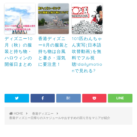
ディズニー10
香港ディズニ
101匹わんちゃ
月（秋）の服
ー8月の服装と
ん実写(日本語
装と持ち物・
持ち物は台風
吹替動画)を無
ハロウィンの
と暑さ・湿気
料でフル視
開催日まとめ
に要注意！
聴!dailymotio
nで見れる?
HOME
香港ディズニー
香港ディズニー日帰りのスケジュールやおすすめの回り方をマニアが紹介