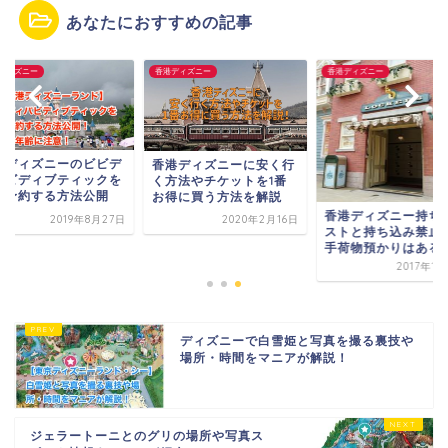
あなたにおすすめの記事
ディズニー
香港ディズニー
香港ディズニー
港ディズニーのビビデ
香港ディズニーに安く行
バビディブティックを
く方法やチケットを1番
く予約する方法公開
お得に買う方法を解説
香港ディズニー持ち
2019年8月27日
2020年2月16日
ストと持ち込み禁止
手荷物預かりはある
2017年1
ディズニーで白雪姫と写真を撮る裏技や
場所・時間をマニアが解説！
ジェラートーニとのグリの場所や写真ス