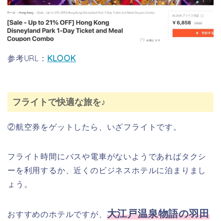
参考URL：
KLOOK
フライトで快適な旅を♪
②航空券をゲットしたら、いざフライトです。
お得
にチ
ドリーム
ケッ
フライト時間にバスや電車がないようであればタクシ
トを
ーを利用するか、近くのビジネスホテルに泊まりまし
ゲッ
ょう。
トし
よ
う！
大江戸温泉物語の羽田
おすすめのホテルですが、