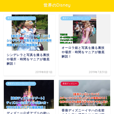
世界のDisney
東京ディズニーランド・シー
東京ディズニーランド・シー
オーロラ姫と写真を撮る裏技
や場所・時間をマニアが徹底
シンデレラと写真を撮る裏技
解説！
や場所・時間をマニアが徹底
解説！
2019年8月1日
2019年7月31日
東京ディズニーランド・シー
香港ディズニー
香港ディズニーイヤハの名前
ディズニー公式アプリの使い