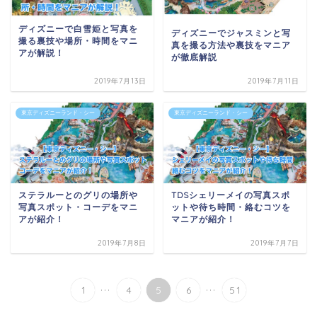
ディズニーで白雪姫と写真を
ディズニーでジャスミンと写
撮る裏技や場所・時間をマニ
真を撮る方法や裏技をマニア
アが解説！
が徹底解説
2019年7月13日
2019年7月11日
東京ディズニーランド・シー
東京ディズニーランド・シー
ステラルーとのグリの場所や
TDSシェリーメイの写真スポ
写真スポット・コーデをマニ
ットや待ち時間・絡むコツを
アが紹介！
マニアが紹介！
2019年7月8日
2019年7月7日
...
...
1
4
5
6
51