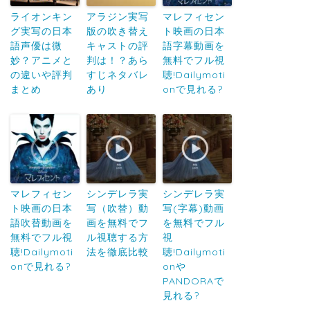
ライオンキン
アラジン実写
マレフィセン
グ実写の日本
版の吹き替え
ト映画の日本
語声優は微
キャストの評
語字幕動画を
妙？アニメと
判は！？あら
無料でフル視
の違いや評判
すじネタバレ
聴!Dailymoti
まとめ
あり
onで見れる?
マレフィセン
シンデレラ実
シンデレラ実
ト映画の日本
写（吹替）動
写(字幕)動画
語吹替動画を
画を無料でフ
を無料でフル
無料でフル視
ル視聴する方
視
聴!Dailymoti
法を徹底比較
聴!Dailymoti
onで見れる?
onや
PANDORAで
見れる?