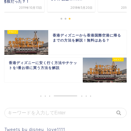
悪役だった？！
2019年10月13日
2018年5月20日
2018年4
香港ディズニーから香港国際空港に帰る
までの方法を解説！無料はある？
香港ディズニーに安く行く方法やチケッ
トを1番お得に買う方法を解説
Tweets by disney_love1111