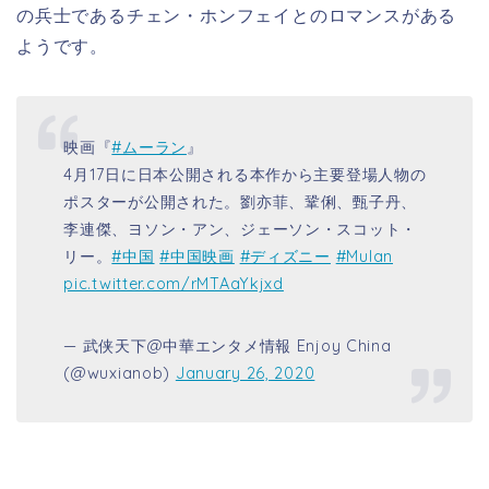
の兵士であるチェン・ホンフェイとのロマンスがある
ようです。
映画『
#ムーラン
』
4月17日に日本公開される本作から主要登場人物の
ポスターが公開された。劉亦菲、鞏俐、甄子丹、
李連傑、ヨソン・アン、ジェーソン・スコット・
リー。
#中国
#中国映画
#ディズニー
#Mulan
pic.twitter.com/rMTAaYkjxd
— 武侠天下@中華エンタメ情報 Enjoy China
(@wuxianob)
January 26, 2020