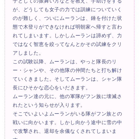
子としての振舞い方などを教え、手助けをする
が、どうしても女子の力では訓練についていく
のが難しく、ついにムーランは、錘を付けた状
態で木登りができなければ明朝家へ帰すと言わ
れてしまいます。しかしムーランは諦めず、力
ではなく智恵を絞ってなんとかその試練をクリ
アしました。
この試験以降、ムーランは、やっと隊長のリ
ー・シャンや、その他隊の仲間たちと打ち解け
ていくきました。そしてムーランは、シャン隊
長にひそかな恋心をいだきます。
ムーラン達の元に、他の軍隊がフン族に壊滅さ
れたという知らせが入ります。
そこでいよいよムーランがいる隊がフン族との
戦いに向かいます。しかし向かう途中に雪の中
で攻撃され、退却を余儀なくされてしまいま