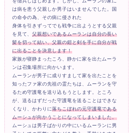
を徴兵しはじめます。しかし、ムーランの家に
は病を患う父親しか男子はいませんでした。国
の命令の為、その病に侵された
身体を引きずってでも戦争に出ようとする父親
を見て、
父親想いであるムーランは自分の長い
髪を切って結い、父親の鎧と剣を手に自分が戦
に出ることを決意します！
家族が寝静まったころ、静かに家を出たムーラ
ンは召集場所に向かいます。
ムーランが男子に成りすまして家を出たことを
知ったファ家の先祖の霊たちは、ムーランを守
るため守護竜を送り込もうとします。ところ
が、送るはずだった守護竜を送ることはできな
くなり、かわりに
落ちこぼれの元守護竜である
ムーシュが向かうことになってしまいました。
ムーシュは男子ばかりの中にいるムーランに男