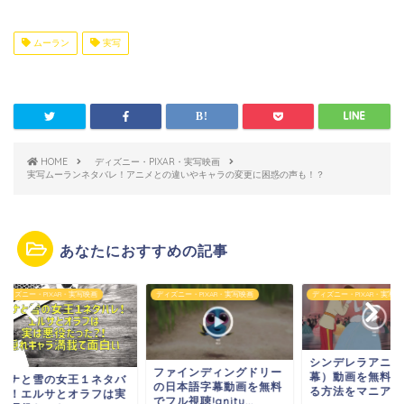
ムーラン
実写
HOME
ディズニー・PIXAR・実写映画
実写ムーランネタバレ！アニメとの違いやキャラの変更に困惑の声も！？
あなたにおすすめの記事
ズニー・PIXAR・実写映画
ディズニー・PIXAR・実写映画
ディズニー・PIXAR・実写映画
シンデレラアニメ（
ファインディングドリー
幕）動画を無料で視
ナと雪の女王１ネタバ
の日本語字幕動画を無料
る方法をマニアが比
！エルサとオラフは実
でフル視聴!anitu...