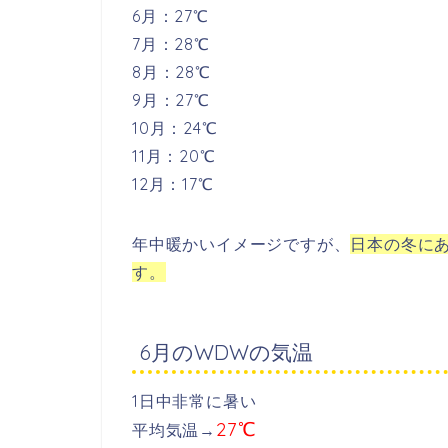
6月：27℃
7月：28℃
8月：28℃
9月：27℃
10月：24℃
11月：20℃
12月：17℃
年中暖かいイメージですが、
日本の冬にあ
す。
6月のWDWの気温
1日中非常に暑い
27℃
平均気温→