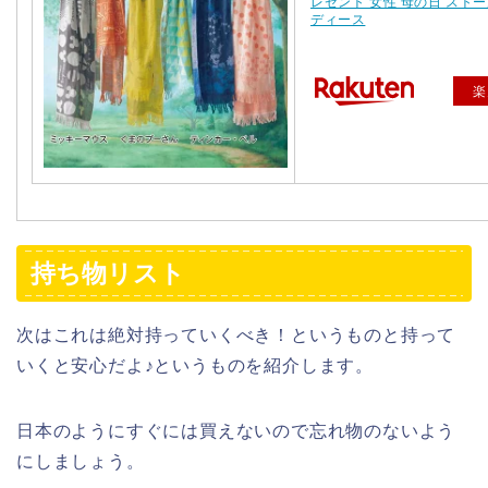
レゼント 女性 母の日 ストー
ディース
楽
持ち物リスト
次はこれは絶対持っていくべき！というものと持って
いくと安心だよ♪というものを紹介します。
日本のようにすぐには買えないので忘れ物のないよう
にしましょう。