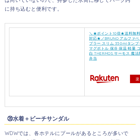
に持ち込むと便利です。
＼★ポイント10倍★送料無
対応★／BRUNO アルファ
ブラー スリム 350mlタンブ
マグボトル 保冷 保温 軽量 
白 THERMOS サーモス 魔法瓶
弁当
楽
⑳水着＋ビーチサンダル
WDWでは、各ホテルにプールがあるところが多いで