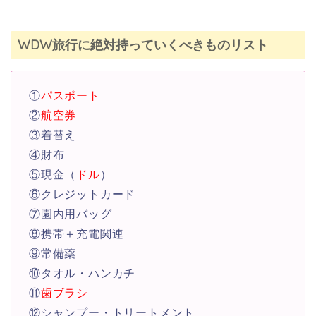
WDW旅行に絶対持っていくべきものリスト
①
パスポート
②
航空券
③着替え
④財布
⑤現金（
ドル
）
⑥クレジットカード
⑦園内用バッグ
⑧携帯＋充電関連
⑨常備薬
⑩タオル・ハンカチ
⑪
歯ブラシ
⑫シャンプー・トリートメント