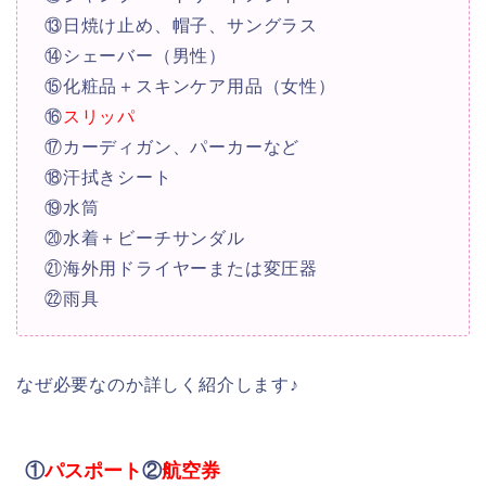
⑬日焼け止め、帽子、サングラス
⑭シェーバー（男性）
⑮化粧品＋スキンケア用品（女性）
⑯
スリッパ
⑰カーディガン、パーカーなど
⑱汗拭きシート
⑲水筒
⑳水着＋ビーチサンダル
㉑海外用ドライヤーまたは変圧器
㉒雨具
なぜ必要なのか詳しく紹介します♪
①
パスポート
②
航空券