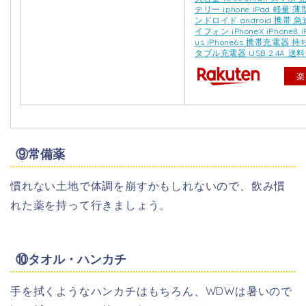
テリー iphone iPad 軽量 
ンドロイド android 携帯 
イフォン iPhoneX iPhone8 iP
us iPhone6s 携帯充電器 
タブル充電器 USB 2.4A 送
楽
⑨常備薬
慣れない土地で体調を崩すかもしれないので、飲み慣
れた薬を持って行きましょう。
⑩タオル・ハンカチ
手を拭くようなハンカチはもちろん、WDWは暑いので