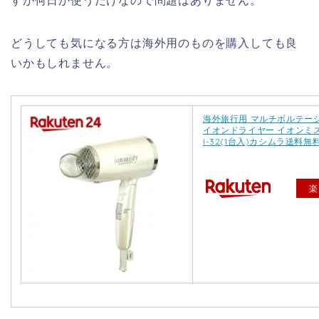
どうしても気になる方は海外用のものを購入しても良
いかもしれません。
海外旅行用 マルチボルテー
イオンドライヤー イオンミス
I-32(1台入)カシムラ送料無
楽