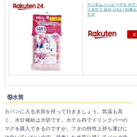
マンダム ハッピーデオ ボデ
うるサラ 花せっけん(36枚
デオ
楽
⑲水筒
カバンに入る水筒を持って行きましょう。気温も高
く、水分補給は大切です。ホテル内でドリンクバーの
マグを購入できるのですが、フタの特性上持ち運びに
は向いていないので、持参した水筒に移してパーク内