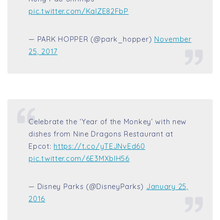
pic.twitter.com/KaIZE82FbP
— PARK HOPPER (@park_hopper)
November
25, 2017
Celebrate the ‘Year of the Monkey’ with new
dishes from Nine Dragons Restaurant at
Epcot:
https://t.co/yTEJNvEd60
pic.twitter.com/6E3MXbIH56
— Disney Parks (@DisneyParks)
January 25,
2016