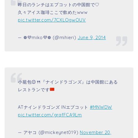
昨日のランチはエプコットの中国館で♡
久々アイス珈琲ここで飲めたwww
pic.twitter.com/7CXLOgwOUV
— ❁💜miko💜❁ (@mihieri)
June 9, 2014
小籠包
😊
🍴
『ナインドラゴンズ』は中国館にある
レストランです
ATナインドラゴンズ INエプコット
#MNWDW
pic.twitter.com/grqfFCA9Lm
— アヤコ (@mickeynet019)
November 20,