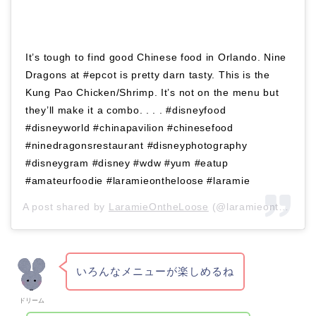
It’s tough to find good Chinese food in Orlando. Nine
Dragons at #epcot is pretty darn tasty. This is the
Kung Pao Chicken/Shrimp. It’s not on the menu but
they’ll make it a combo. . . . #disneyfood
#disneyworld #chinapavilion #chinesefood
#ninedragonsrestaurant #disneyphotography
#disneygram #disney #wdw #yum #eatup
#amateurfoodie #laramieontheloose #laramie
A post shared by
LaramieOntheLoose
(@laramieontheloose) on
いろんなメニューが楽しめるね
ドリーム