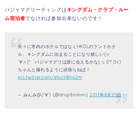
パジャマグリーティングは
キングダム・クラブ・ルー
ム宿泊者
でなければ参加出来ないのです！
久々に市内のホテルではなくHKDLのランドホテ
ル、キングダムに泊まることになり嬉しい(∩
´∀`∩)*゜パジャマグリは誰に会えるかな(っ ॑꒳ ॑c)
ちゃんと撮れるように頑張らねば！
pic.twitter.com/efocH8hp2m
— みんみ@(´∀`) (@drop8minmi)
2017年8月25日