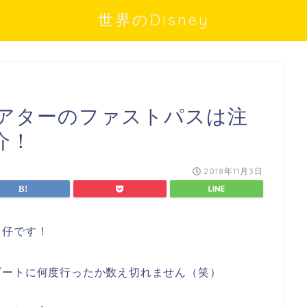
世界のDisney
アターのファストパスは注
介！
2018年11月3日
し仔です！
ゾートに何度行ったか数え切れません（笑）