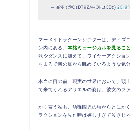
— 峯怪 (@OsDT8ZAwOkLfCDz)
2018
マーメイドラグーンシアターは、ディズ
ン内にある、
本格ミュージカルを見るこ
歌やダンスに加えて、ワイヤーアクショ
をまるで海の底から眺めているような気
本当に目の前、現実の世界において、頭
て来てくれるアリエルの姿は、彼女のフ
かく言う私も、幼稚園児の頃からとにか
ラクションを見た時は嬉しすぎて泣きじ