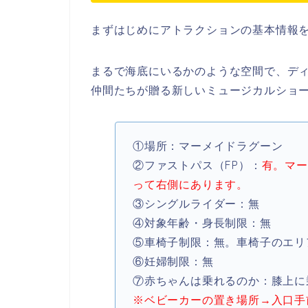
まずはじめにアトラクションの基本情報
まるで海底にいるかのような空間で、デ
仲間たちが贈る新しいミュージカルショ
①場所：マーメイドラグーン
②ファストパス（FP）：
有。マー
って右側にあります。
③シングルライダー：無
④対象年齢・身長制限：無
⑤車椅子制限：無。車椅子のエリ
⑥妊婦制限：無
⑦赤ちゃんは乗れるのか：膝上に
※ベビーカーの置き場所→入口手