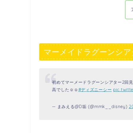
マーメイドラグーンシア
初めてマーメードラグーンシアター2回
高でした☺️☺️
#ディズニーシー
pic.twit
— まみえる@D垢 (@mmk__disney)
2