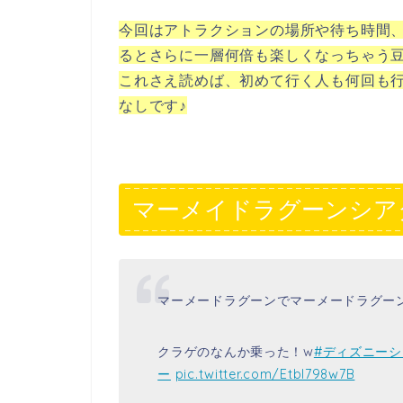
今回はアトラクションの場所や待ち時間、
るとさらに一層何倍も楽しくなっちゃう
これさえ読めば、初めて行く人も何回も
なしです♪
マーメイドラグーンシア
マーメードラグーンでマーメードラグー
クラゲのなんか乗った！w
#ディズニーシ
ー
pic.twitter.com/Etbl798w7B