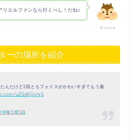
アリエルファンなら行くべし！だね♪
ウィッシュ
ターの場所を紹介
見たんだけど2回ともフェイスがかわいすぎてもう最
ter.com/uZS6RQvhjS
018年5月5日