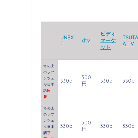
ビデオ
UNEX
TSUTA
マーケ
dtv
T
A TV
ット
塔の上
のラプ
300
ンツェ
330p
330p
330p
円
ル日本
語
吹
替
塔の上
のラプ
ンツェ
300
330p
330p
330p
ル
日本
円
語
字