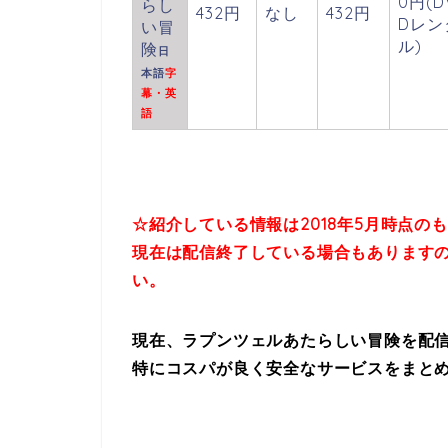
0円(D
らし
432円
なし
432円
Dレン
い冒
ル)
険
日
本語
字
幕・英
語
☆紹介している情報は
2018年5月時点の
現在は配信終了している場合も
あります
い。
現在、ラプンツェルあたらしい冒険を配
特にコスパが良く安全なサービスをまと