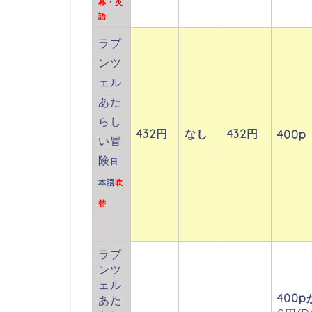
幕・英
語
ラプ
ンツ
ェル
あた
らし
432円
なし
432円
400p
い冒
険
日
本語
吹
替
ラプ
ンツ
ェル
400p
あた