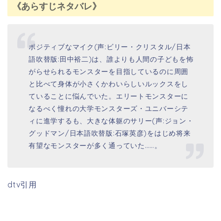
dtv引用
《見た人の感想は？》
ピクサー映画好き😍
ウォーリー、モンスターズユニバーシティとか好
きです！
#トークアバウト
— 斗紅 (@mStOmOw)
2018年5月19日