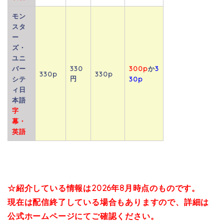
モン
スタ
ー
ズ・
ユニ
バー
330
300p
か
3
330p
330p
円
シテ
30p
ィ日
本語
字
幕・
英語
☆紹介している情報は2026年8月
時点のものです。
現在は配信終了している場合も
ありますので、詳細は
公式ホームページにてご確認ください。