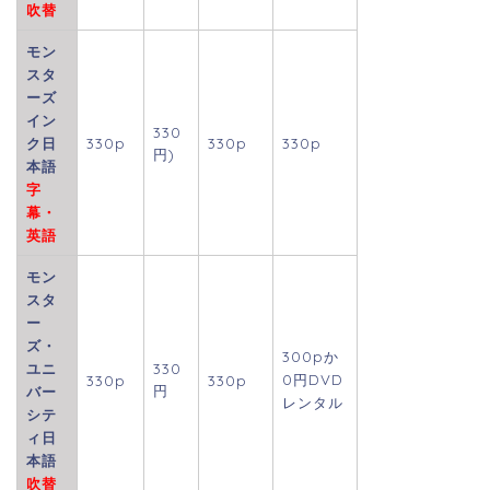
吹替
モン
スタ
ーズ
イン
330
ク日
330p
330p
330p
円)
本語
字
幕・
英語
モン
スタ
ー
ズ・
300p
か
ユニ
330
0円DVD
330p
330p
円
バー
レンタル
シテ
ィ日
本語
吹替