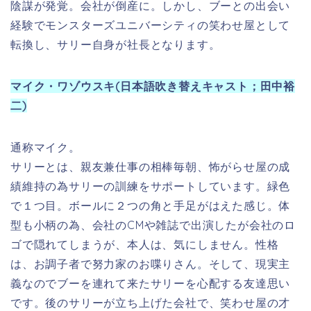
ゴで隠れてしまうが、本人は、気にしません。性格
は、お調子者で努力家のお喋りさん。そして、現実主
義なのでブーを連れて来たサリーを心配する友達思い
です。後のサリーが立ち上げた会社で、笑わせ屋の才
能が開花します。
ランドール (日本語吹き替えキャスト；青山穣)
トカゲのような手足６本あり、自由自在に体の色を変
えられます。性格は、陰湿で巧妙に業績の為なら冷徹
になります。サリーを特に敵対視してます。子供達を
誘拐して陰謀をウォーターヌース社長の下で実行しよ
うとしてました。最終的には、サリー達に阻止をされ