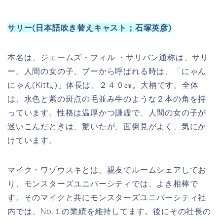
マイク・ワゾウスキとは、親友でルームシェアしてお
り、モンスターズユニバーシティでは、よき相棒で
す。そのマイクと共にモンスターズユニバーシティ社
内では、No.１の業績を維持してます。後にその社長の
陰謀が発覚。会社が倒産に。しかし、ブーとの出会い
経験でモンスターズユニバーシティの笑わせ屋として
転換し、サリー自身が社長となります。
マイク・ワゾウスキ(日本語吹き替えキャスト；田中裕
二)
通称マイク。
サリーとは、親友兼仕事の相棒毎朝、怖がらせ屋の成
績維持の為サリーの訓練をサポートしています。緑色
で１つ目。ボールに２つの角と手足がはえた感じ。体
型も小柄の為、会社のCMや雑誌で出演したが会社のロ