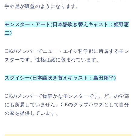
にも所属していません。OKのクラブハウスとして自分
の家を提供しています。
《あらすじネタバレ》
ポジティブなマイク(声:ビリー・クリスタル/日本
語吹替版:田中裕二)は、誰よりも人間の子どもを怖
がらせられるモンスターを目指しているのに周囲
と比べて身体が小さくかわいらしいルックスをし
ていることに悩んでいた。エリートモンスターに
なるべく憧れの大学モンスターズ・ユニバーシテ
ィに進学するも、大きな体躯のサリー(声:ジョン・
グッドマン/日本語吹替版:石塚英彦)をはじめ将来
有望なモンスターが多く通っていた……。