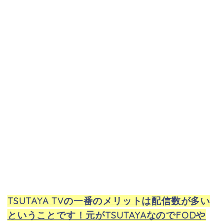
TSUTAYA TVの一番のメリットは配信数が多い
ということです！元がTSUTAYAなのでFODや
Huluなどのテレビ局の縛りがなく配信されて
おり、他社に比べてさまざまな作品を一気に見
ることが出来ます★
それもこのTSUTAYA TVというのは今、若い子から大人
まで幅広い年齢に人気なんです！その理由は現在
「３０日間無料キャンペーンを行
TSUTAYA TVは
っているから」
なんです☆
でも本当に無料なの！？とか
課金制じゃないの！？とかって不安になります