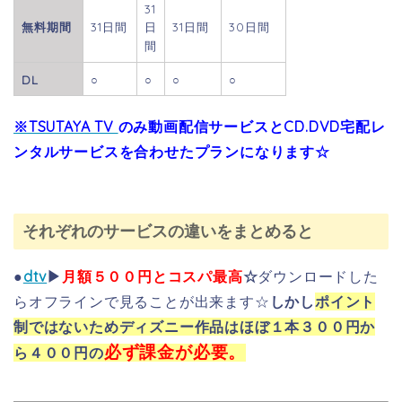
31
無料期間
31日間
日
31日間
30日間
間
DL
○
○
○
○
※TSUTAYA TV
のみ動画配信サービスとCD.DVD宅配レ
ンタルサービスを合わせたプランになります☆
それぞれのサービスの違いをまとめると
●
dtv
▶
月額５００円とコスパ最高
☆
ダウンロードした
らオフラインで見ることが出来ます☆
しかし
ポイント
制ではないためディズニー作品はほぼ１本３００円か
必ず課金が必要。
ら４００円の