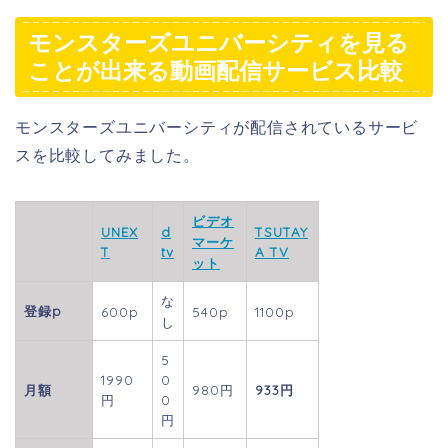
モンスターズユニバーシティを見る
ことが出来る動画配信サービス比較
モンスターズユニバーシティが配信されているサービ
スを比較してみました。
ビデオ
UNEX
d
TSUTAY
マーケ
T
tv
A TV
ット
な
登録p
600p
540p
1100p
し
5
1990
0
月額
980円
933円
円
0
円