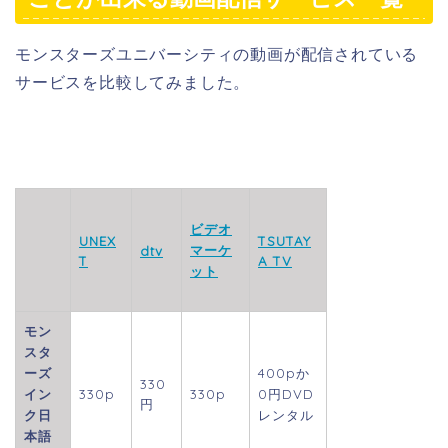
モンスターズユニバーシティの動画が配信されている
サービスを比較してみました。
ビデオ
UNEX
TSUTAY
マーケ
dtv
T
A TV
ット
モン
スタ
ーズ
400p
か
330
イン
330p
330p
0円DVD
円
ク日
レンタル
本語