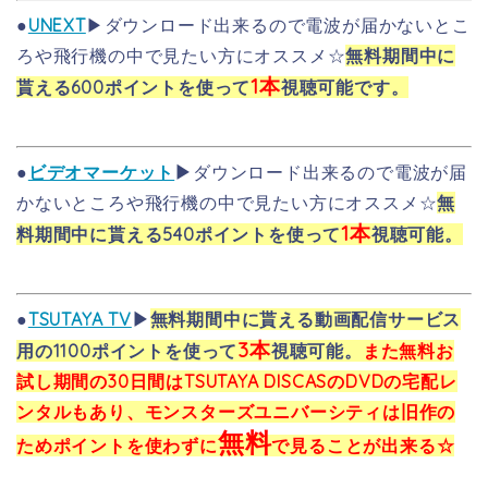
●
UNEXT
▶ダウンロード出来るので電波が届かないとこ
ろや飛行機の中で見たい方にオススメ☆
無料期間中に
1本
貰える600ポイントを使って
視聴可能です。
●
ビデオマーケット
▶
ダウンロード出来るので電波が届
かないところや飛行機の中で見たい方にオススメ☆
無
1本
料期間中に貰える540ポイントを使って
視聴可能。
●
TSUTAYA TV
▶
無料期間中に貰える動画配信サービス
3本
用の1100ポイントを使って
視聴可能。
また無料お
試し期間の30日間はTSUTAYA DISCASのDVDの宅配レ
ンタルもあり、モンスターズユニバーシティは旧作の
無料
ためポイントを使わずに
で見ることが出来る☆