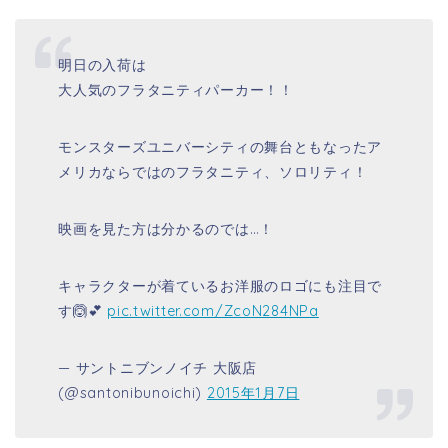
— サントニブンノイチ 大阪店
(@santonibunoichi)
2015年1月7日
サリー(日本語吹き替えキャスト；石塚英彦)
本名は、ジェームズ・フィル ・サリバン通称は、サリ
ー。人間の女の子、ブーから呼ばれる時は、「にゃん
にゃん(Kitty)」体長は、２４０㎝。大柄です。全体
は、水色と紫の斑点の毛並み牛のような２本の角を持
っています。性格は温厚かつ謙虚で、人間の女の子が
迷いこんだときは、驚いたが、面倒見がよく、気にか
けています。