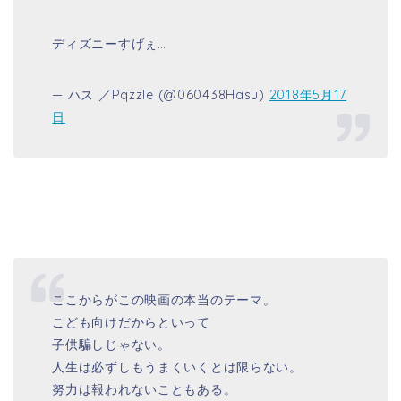
ここからがこの映画の本当のテーマ。
こども向けだからといって
子供騙しじゃない。
人生は必ずしもうまくいくとは限らない。
努力は報われないこともある。
それでも正直に生きれるか？
それでも努力し続けられる？
それを語ることができるのが
#ピクサー
#PIXAR
#
モンスターズユニバーシティ
— エメットXL.ブラウン (@EmmettBrown1955)
2018年3月16日