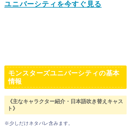
《主なキャラクター紹介・日本語吹き替えキャス
ト》
※少しだけネタバレ含みます。
明日の入荷は
大人気のフラタニティパーカー！！
モンスターズユニバーシティの舞台ともなったア
メリカならではのフラタニティ、ソロリティ！
映画を見た方は分かるのでは…！
キャラクターが着ているお洋服のロゴにも注目で
す🙆💕
pic.twitter.com/ZcoN284NPa