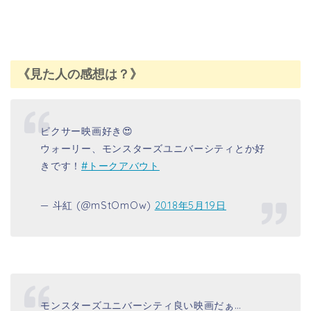
モンスターズユニバーシティ良い映画だぁ…
ディズニーすげぇ…
— ハス ／Pqzzle (@060438Hasu)
2018年5月17
日