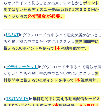
らオフラインで見ることが出来ます☆
しかし
ポイント
制ではないためディズニー作品はほぼ１本３００円か
必ず課金が必要。
ら４００円の
●
UNEXT
▶ダウンロード出来るので電波が届かないとこ
ろや飛行機の中で見たい方にオススメ☆
無料期間中に
1本
貰える600ポイントを使って
視聴可能です。
●
ビデオマーケット
▶
ダウンロード出来るので電波が届
かないところや飛行機の中で見たい方にオススメ☆
無
1本
料期間中に貰える540ポイントを使って
視聴可能。
●
TSUTAYA TV
▶
無料期間中に貰える動画配信サービス
3本
用の1100ポイントを使って
視聴可能。
また無料お