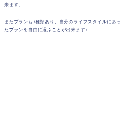
来ます。
またプランも3種類あり、自分のライフスタイルにあっ
たプランを自由に選ぶことが出来ます♪
TSUTAYA TVの一番のメリットは配信数が多い
ということです！元がTSUTAYAなのでFODや
Huluなどのテレビ局の縛りがなく配信されて
おり、他社に比べてさまざまな作品を一気に見
ることが出来ます★
それもこのTSUTAYA TVというのは今、若い子から大人
まで幅広い年齢に人気なんです！その理由は現在