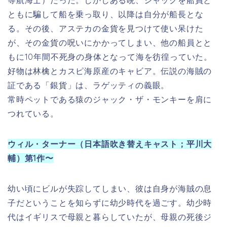
幼い頃にビルが失踪してしまい、彼は自身が海賊の息
子だということを知らずに幼少時代を過ごす。幼少時
代はイギリスで母親と暮らしていたが、母親の死後ジ
ャマイカ行きの船に乗り込んだ。しかしその船がブラ
ックパール号に襲われ、漂流していた所をエリザベス
に発見され一命をとりとめる。「靴紐の（ブーツスト
ラップ）ビル」として知られる海賊のビル・ターナー
の一人息子。
エリザベス・スワン（日本語吹き替えキャスト；弓場
沙織）第1作〜
ウェザビー・スワン総督の一人娘。父親の勧めにより
ジェームズ・ノリントンとの結婚が迫られていた。し
かし、ウィル・ターナーと恋に落ち、婚約した。ヘク