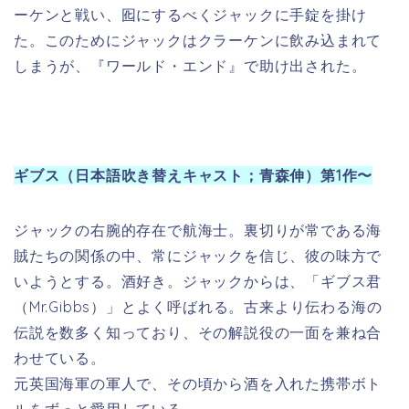
（Mr.Gibbs）」とよく呼ばれる。古来より伝わる海の
伝説を数多く知っており、その解説役の一面を兼ね合
わせている。
元英国海軍の軍人で、その頃から酒を入れた携帯ボト
ルをずっと愛用している。
ノリントン総督（日本語吹き替えキャスト；森田順
平）第1作〜
エリザベスに求婚する英国海軍士官。周辺海域の最高
責任者であり、海賊を討伐する職責を負っている。平
和を乱す海賊を疎ましく思っている。厳密にいうとそ
の役職は提督(Admiral)ではなく、それより若干格下の
司令官の代将（Commodore）である。
エリザベスに好意を抱いており、結婚を迫ったが、エ
リザベスはウィルに気があったため三角関係となっ