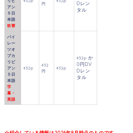
リビ
432p
432p
Dレン
円
アン
タル
５日
本語
吹替
パイ
レー
ツオ
ブカ
か
432p
リビ
0円DV
432
アン
432p
432p
Dレン
円
５日
タル
本語
字
幕・
英語
☆紹介している情報は2026年8月
時点のものです。