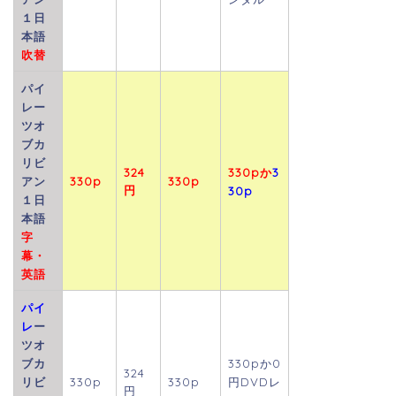
１日
本語
吹替
パイ
レー
ツオ
ブカ
リビ
324
330p
か
3
アン
330p
330p
円
30p
１日
本語
字
幕・
英語
パイ
レ
ー
ツオ
ブカ
330p
か0
324
リビ
330p
330p
円DVDレ
円