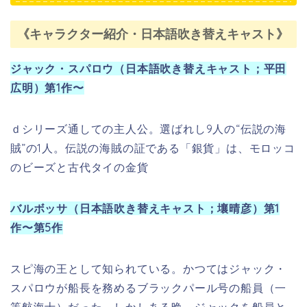
作〜第5作
スピ海の王として知られている。かつてはジャック・
スパロウが船長を務めるブラックパール号の船員（一
等航海士）だった。しかしある晩、ジャックを船員と
ともに騙して船を乗っ取り、以降は自分が船長とな
る。その後、アステカの金貨を見つけて使い呆けた
が、その金貨の呪いにかかってしまい、他の船員とと
もに10年間不死身の身体となって海を彷徨っていた。
好物は林檎とカスピ海原産のキャビア。伝説の海賊の
証である「銀貨」は、ラゲッティの義眼。
常時ペットである猿のジャック・ザ・モンキーを肩に
つれている。
ウィル・ターナー（日本語吹き替えキャスト；平川大
輔）第1作〜