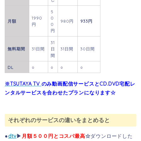
5
1990
0
月額
980円
933円
円
0
円
31
無料期間
31日間
日
31日間
30日間
間
DL
○
○
○
○
※TSUTAYA TV
のみ動画配信サービスとCD.DVD宅配レ
ンタルサービスを合わせたプランになります☆
それぞれのサービスの違いをまとめると
●
dtv
▶
月額５００円とコスパ最高
☆
ダウンロードした