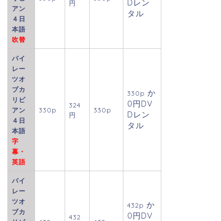
Dレン
円
アン
タル
４日
本語
吹替
パイ
レー
ツオ
ブカ
か
330p
リビ
0円DV
324
アン
330p
330p
Dレン
円
４日
タル
本語
字
幕・
英語
パイ
レー
ツオ
か
432p
ブカ
0円DV
432