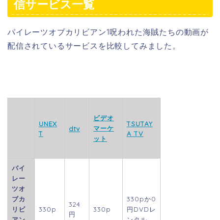
信サービス一覧
パイレーツオブカリビアン1呪われた海賊たちの動画が
配信されているサービスを比較してみました。
ビデオ
UNEX
TSUTAY
マーケ
dtv
T
A TV
ット
パイ
レー
ツオ
ブカ
330p
か0
324
リビ
330p
330p
円DVDレ
円
アン
ンタル