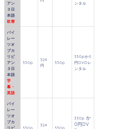
円
アン
ンタル
３日
本語
吹替
パイ
レー
ツオ
ブカ
リビ
330p
か0
324
アン
330p
330p
円DVDレ
円
３日
ンタル
本語
字
幕・
英語
パイ
レー
ツオ
か
330p
ブカ
0円DV
324
リビ
330p
330p