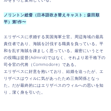
た。だが最終的にはエリザベスのウィルへの思いを知
り，潔く身を引いた。
《あらすじネタバレ》
カリブ海の港町ポートロイヤルが、バルボッサ船
長(ジェフリー・ラッシュ)率いる海賊の襲撃にあ
う。彼らの目的は、総督の娘エリザベス(キーラ・
ナイトレイ)が持つ黄金のメダル。海賊たちは彼女
をさらい、いずこかへと去ってゆく。エリザベス
に思いを寄せる鍛冶屋の青年ウィル(オーランド・
ブルーム)は、彼女を救うため、一匹狼の海賊ジャ
ック・スパロウ(ジョニー・デップ)と手を組んだ。