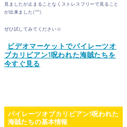
パイレーツオブカリビアン1呪われた
海賊たちの基本情報
《キャラクター紹介・日本語吹き替えキャスト》
ジャック・スパロウ（日本語吹き替えキャスト；平田
広明）第1作〜
ｄシリーズ通しての主人公。選ばれし9人の“伝説の海
賊”の1人。伝説の海賊の証である「銀貨」は、モロッコ
のビーズと古代タイの金貨
バルボッサ（日本語吹き替えキャスト；壤晴彦）第1