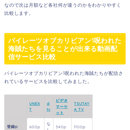
なので次は月額など各社何が違うのかをわかりやすく
比較します。
パイレーツオブカリビアン1呪われた
海賊たちを見ることが出来る動画配
信サービス比較
パイレーツオブカリビアン1呪われた海賊たちが配信さ
れているサービスを比較してみました。
ビデオ
UNEX
d
TSUTAY
マーケ
T
tv
A TV
ット
な
登録p
600p
540p
1100p
し