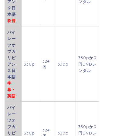
アン
ンタル
２日
本語
吹替
パイ
レー
ツオ
ブカ
リビ
330p
か0
324
アン
330p
330p
円DVDレ
円
２日
ンタル
本語
字
幕・
英語
パイ
レー
ツオ
ブカ
330p
か0
324
リビ
330p
330p
円DVDレ