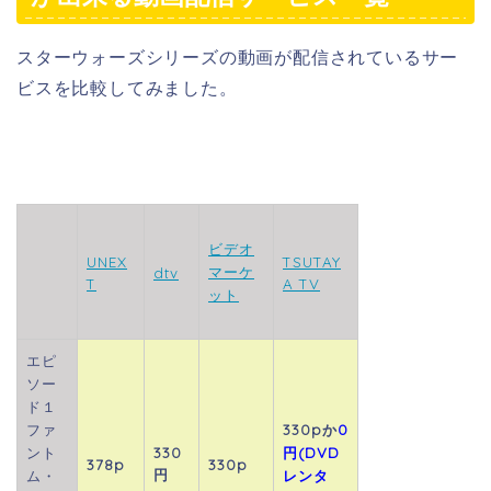
スターウォーズシリーズの動画が配信されているサー
ビスを比較してみました。
ビデオ
UNEX
TSUTAY
マーケ
dtv
T
A TV
ット
エピ
ソー
ド１
ファ
330pか
0
ント
330
円(DVD
378p
330p
円
ム・
レンタ