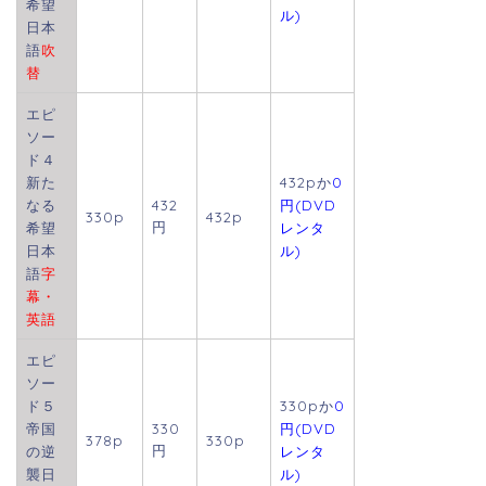
希望
ル)
日本
語
吹
替
エピ
ソー
ド４
新た
432pか
0
なる
432
円(DVD
330p
432p
円
希望
レンタ
日本
ル)
語
字
幕・
英語
エピ
ソー
ド５
330pか
0
帝国
330
円(DVD
378p
330p
円
の逆
レンタ
襲日
ル)