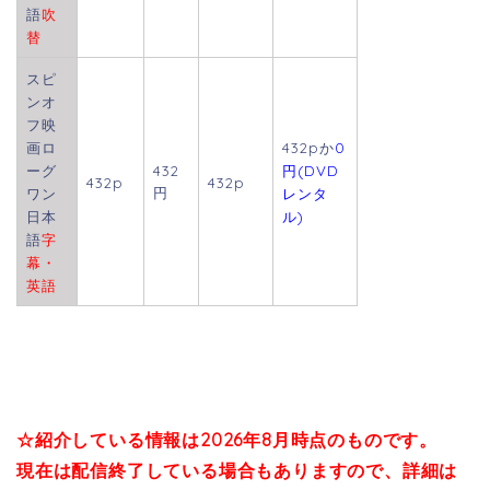
語
吹
替
スピ
ンオ
フ映
画ロ
432pか
0
ーグ
432
円(DVD
432p
432p
円
ワン
レンタ
日本
ル)
語
字
幕・
英語
☆紹介している情報は2026年8月
時点のものです。
現在は配信終了している場合も
ありますので、詳細は