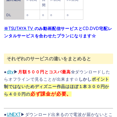
間
DL
○
○
○
○
※TSUTAYA TV
のみ動画配信サービスとCD.DVD宅配レ
ンタルサービスを合わせたプランになります☆
それぞれのサービスの違いをまとめると
●
dtv
▶
月額５００円とコスパ最高
☆
ダウンロードした
らオフラインで見ることが出来ます☆
しかし
ポイント
制ではないためディズニー作品はほぼ１本３００円か
必ず課金が必要。
ら４００円の
●
UNEXT
▶ダウンロード出来るので電波が届かないとこ