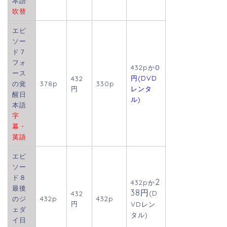
本語
吹替
エピ
ソー
ド７
フォ
432pか
0
ース
円(DVD
432
の覚
378p
330p
円
レンタ
醒日
ル)
本語
字
幕・
英語
エピ
ソー
ド８
2
432p
か
最後
38円
(D
432
のジ
432p
432p
円
VDレン
ェダ
タル)
イ日