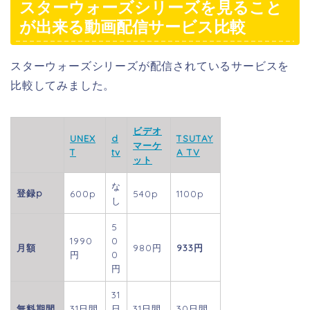
スターウォーズシリーズを見ること
が出来る動画配信サービス比較
スターウォーズシリーズが配信されているサービスを
比較してみました。
ビデオ
UNEX
d
TSUTAY
マーケ
T
tv
A TV
ット
な
登録p
600p
540p
1100p
し
5
1990
0
月額
980円
933円
円
0
円
31
無料期間
31日間
日
31日間
30日間