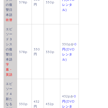
378p
330p
円
の復
レンタ
讐日
ル)
本語
吹替
エピ
ソー
ド３
シス
330pか
0
の復
330
円(DVD
378p
330p
円
讐日
レンタ
本語
ル)
字
幕・
英語
エピ
ソー
ド４
432pか
0
新た
円(DVD
432
なる
330p
432p
円
レンタ