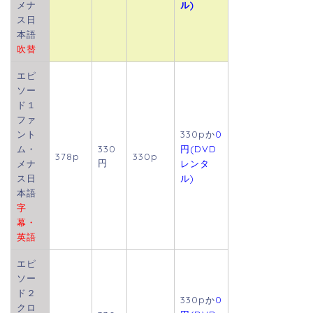
メナ
ル)
ス日
本語
吹替
エピ
ソー
ド１
ファ
ント
330pか
0
ム・
330
円(DVD
378p
330p
円
メナ
レンタ
ス日
ル)
本語
字
幕・
英語
エピ
ソー
ド２
330pか
0
クロ