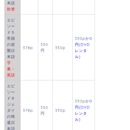
本語
吹替
エピ
ソー
ド５
帝国
330pか
0
の逆
330
円(DVD
378p
330p
円
襲日
レンタ
本語
ル)
字
幕・
英語
エピ
ソー
ド６
330pか
0
ジェ
円(DVD
330
ダイ
378p
330p
円
レンタ
の帰
ル)
還日
本語