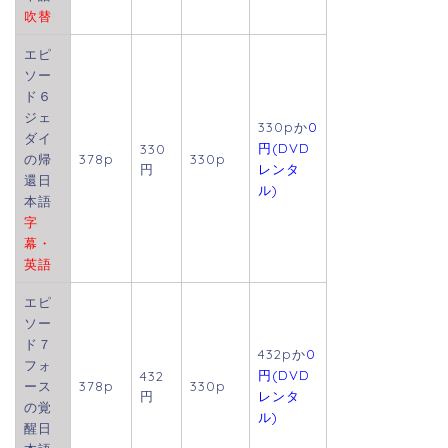
吹替
エピ
ソー
ド６
ジェ
330pか
0
ダイ
円(DVD
330
の帰
378p
330p
円
レンタ
還日
ル)
本語
字
幕・
英語
エピ
ソー
ド７
432p
か
0
フォ
円(DVD
432
ース
378p
330p
円
レンタ
の覚
ル)
醒日