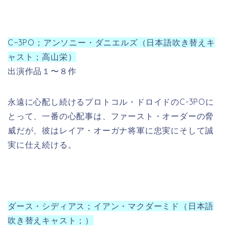
C−3PO；アンソニー・ダニエルズ（日本語吹き替えキ
ャスト；高山栄）
出演作品１〜８作
永遠に心配し続けるプロトコル・ドロイドのC-3POに
とって、一番の心配事は、ファースト・オーダーの脅
威だが、彼はレイア・オーガナ将軍に忠実にそして誠
実に仕え続ける。
ダース・シディアス；イアン・マクダーミド（日本語
吹き替えキャスト；）