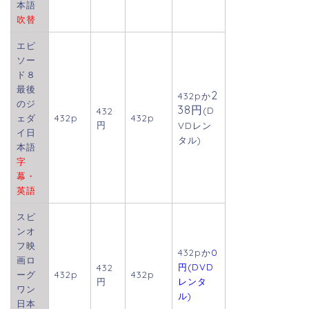
本語
吹替
エピ
ソー
ド８
最後
2
432p
か
のジ
38円
(D
432
ェダ
432p
432p
円
VDレン
イ日
タル)
本語
字
幕・
英語
スピ
ンオ
フ映
432pか
0
画ロ
円(DVD
432
ーグ
432p
432p
円
レンタ
ワン
ル)
日本