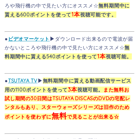
ろや飛行機の中で見たい方にオススメ☆
無料期間中に
1本
貰える600ポイントを使って
視聴可能です。
●
ビデオマーケット
▶
ダウンロード出来るので電波が届
かないところや飛行機の中で見たい方にオススメ☆
無
1本
料期間中に貰える540ポイントを使って
視聴可能。
●
TSUTAYA TV
▶
無料期間中に貰える動画配信サービス
3本
用の1100ポイントを使って
視聴可能。
また無料お
試し期間の30日間はTSUTAYA DISCASのDVDの宅配レ
ンタルもあり、スターウォーズシリーズは旧作のため
無料
ポイントを使わずに
で見ることが出来る☆