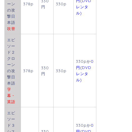
円(DVD
330
ーン
378p
330p
円
レンタ
の攻
ル)
撃日
本語
吹替
エピ
ソー
ド２
クロ
330pか
0
ーン
円(DVD
330
の攻
378p
330p
円
レンタ
撃日
ル)
本語
字
幕・
英語
エピ
ソー
ド３
330pか
0
シス
330
円(DVD