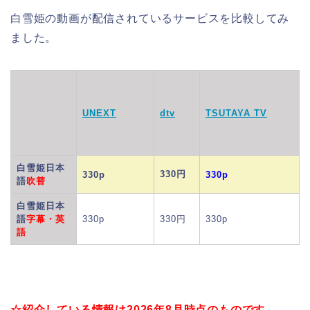
白雪姫の動画が配信されているサービスを比較してみ
ました。
UNEXT
dtv
TSUTAYA TV
白雪姫日本
330円
330p
330p
語
吹替
白雪姫日本
語
字幕・英
330p
330円
330p
語
☆紹介している情報は2026年8月
時点のものです。