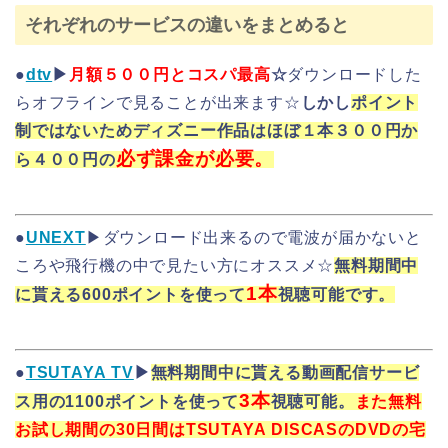
それぞれのサービスの違いをまとめると
●
dtv
▶
月額５００円とコスパ最高
☆
ダウンロードした
らオフラインで見ることが出来ます☆
しかし
ポイント
制ではないためディズニー作品はほぼ１本３００円か
必ず課金が必要。
ら４００円の
●
UNEXT
▶ダウンロード出来るので電波が届かないと
ころや飛行機の中で見たい方にオススメ☆
無料期間中
1本
に貰える600ポイントを使って
視聴可能です。
●
TSUTAYA TV
▶
無料期間中に貰える動画配信サービ
3本
ス用の1100ポイントを使って
視聴可能。
また無料
お試し期間の30日間はTSUTAYA DISCASのDVDの宅