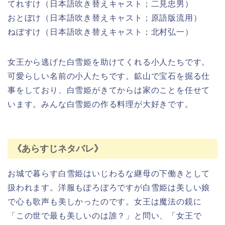
お城で暮らす白雪姫はいじわるな継母の下働きとして
扱われます。洋服もぽろぼろですが白雪姫は美しい娘
で心も歌声も美しかったのです。女王は魔法の鏡に
「この世で最も美しいのは誰？」と問い、「女王で
す」と答えてもらうことが女王の日課でした。
しかし、ある日魔法の鏡は「白雪姫です」と答えま
す。
嫉妬と妬みから家来に
白雪姫を殺すように命じます。
家来に殺されそうにな
った白雪姫はなんとか逃げ切ることができ、7人の小人
の家に身を隠しました。
7人の小人はみな優しく白雪姫を受け入れてくれまし
た。小人たちとの暮らしが始まり、ある日小人たちが
仕事に行っている途中白雪姫の前にリンゴ売りの老婆
が現れます。その
リンゴをかじった白雪姫は毒により