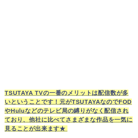
やHuluなどのテレビ局の縛りがなく配信され
ており、他社に比べてさまざまな作品を一気に
見ることが出来ます★
それもこのTSUTAYA TVというのは今、若い子から大
人まで幅広い年齢に人気なんです！その理由は現在
「３０日間無料キャンペーンを
TSUTAYA TVは
行っているから」
なんです☆
でも本当に無料なの！？とか
課金制じゃないの！？とかって不安になります
よね！
そう思ったのは私も同じ（笑）それで今回実際に体験