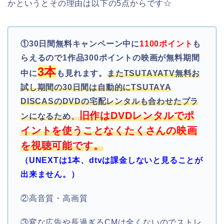
かというとその理由は以下の5点からです☆
①
30日間無料キャンペーン中に
1100ポイント
も
らえるので1作品300ポイントの映画が無料期間
3本
中に
も見れます。
またTSUTAYATV無料お
試し期間の30日間は自動的にTSUTAYA
DISCASのDVDの宅配レンタルも合わせたプラ
旧作はDVDレンタルでポ
ンになるため、
イントを使うことなくたくさんの映画
を視聴可能です。
（UNEXTは1本、dtvは課金しないと見ることが
出来ません。）
②高音質・高画質
③変な広告や長過ぎるCMは全くないのでストレ