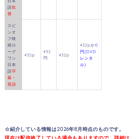
日本
語
吹
替
スピ
ンオ
フ映
画ロ
432pか
0
ーグ
432
円(DVD
432p
432p
円
ワン
レンタ
日本
ル)
語
字
幕・
英語
☆紹介している情報は2026年8月
時点のものです。
現在は配信終了している場合も
ありますので、詳細は