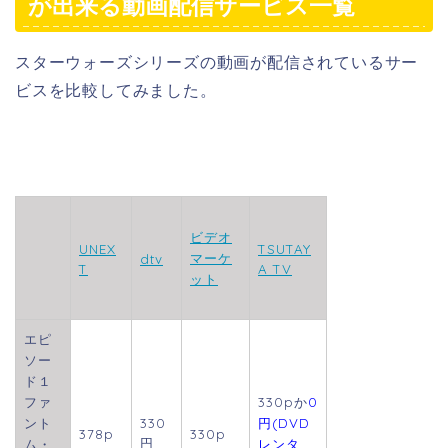
が出来る動画配信サービス一覧
スターウォーズシリーズの動画が配信されているサー
ビスを比較してみました。
ビデオ
UNEX
TSUTAY
マーケ
dtv
T
A TV
ット
エピ
ソー
ド１
ファ
330pか
0
ント
330
円(DVD
378p
330p
円
ム・
レンタ