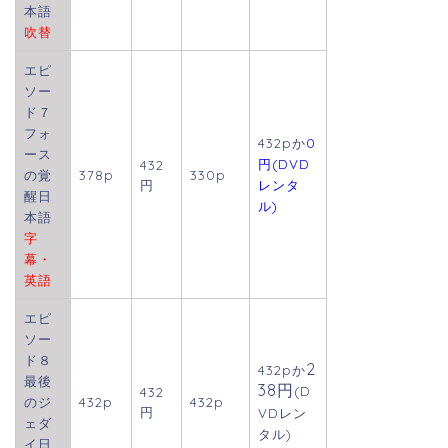
本語
吹替
エピ
ソー
ド７
フォ
432pか
0
ース
円(DVD
432
の覚
378p
330p
円
レンタ
醒日
ル)
本語
字
幕・
英語
エピ
ソー
ド８
2
432p
か
最後
38円
(D
432
のジ
432p
432p
円
VDレン
ェダ
タル)
イ日