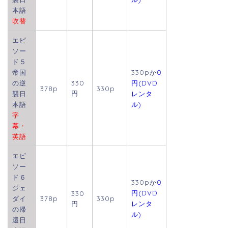
本語
吹替
エピ
ソー
ド５
帝国
330pか
0
の逆
330
円(DVD
378p
330p
円
襲日
レンタ
本語
ル)
字
幕・
英語
エピ
ソー
ド６
330pか
0
ジェ
円(DVD
330
ダイ
378p
330p
円
レンタ
の帰
ル)
還日