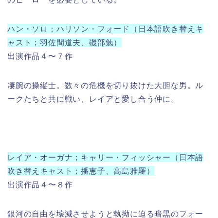
ハン・ソロ；ハリソン・フォード（日本語吹き替えキ
ャスト；羽佐間道夫、磯部勉）
出演作品４〜７作
凄腕の操縦士。数々の危機を切り抜けた大胆な男。ル
ークたちと共に戦い、レイアと愛し合う仲に。
レイア・オーガナ；キャリー・フィッシャー（日本語
吹き替えキャスト；播恵子、高島雅羅）
出演作品４〜８作
銀河の自由を壊滅させようと執拗に迫る暗黒のフォー