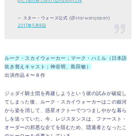
pic.twitter.com/02hdSym3J4
— スター・ウォーズ公式 (@starwarsjapan)
2017年5月8日
ルーク・スカイウォーカー；マーク・ハミル（日本語
吹き替えキャスト；神谷明、島田敏）
出演作品４〜８作
ジェダイ騎士団を再建しようという彼の試みが破綻し
てしまった後、ルーク・スカイウォーカーはこの銀河
から姿を消して、惑星オクトーでつつましやかな暮ら
しを送っていた。今、レジスタンスは、ファースト・
オーダーの邪悪な企てを阻むため、隠遁者となったこ
のヒーローを必要としている。