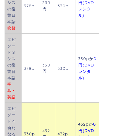
シス
330
円(DVD
378p
330p
円
の復
レンタ
讐日
ル)
本語
吹替
エピ
ソー
ド３
シス
330pか
0
の復
330
円(DVD
378p
330p
円
讐日
レンタ
本語
ル)
字
幕・
英語
エピ
ソー
ド４
432pか
0
新た
円(DVD
432
なる
330p
432p