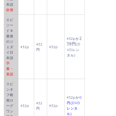
本語
吹替
エピ
ソー
ド８
最後
2
432p
か
のジ
38円
(D
432
ェダ
432p
432p
円
VDレン
イ日
タル)
本語
字
幕・
英語
スピ
ンオ
フ映
432pか
0
画ロ
円(DVD
432
ーグ
432p
432p
円
レンタ
ワン
ル)