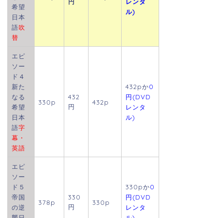
円
レンタ
希望
ル)
日本
語
吹
替
エピ
ソー
ド４
新た
432pか
0
なる
432
円(DVD
330p
432p
円
希望
レンタ
日本
ル)
語
字
幕・
英語
エピ
ソー
ド５
330pか
0
帝国
330
円(DVD
378p
330p
円
の逆
レンタ
襲日
ル)