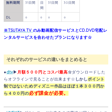
無料期間
31日間
日
31日間
30日間
間
DL
○
○
○
○
※TSUTAYA TV
のみ動画配信サービスとCD.DVD宅配レ
ンタルサービスを合わせたプランになります☆
それぞれのサービスの違いをまとめると
●
dtv
▶
月額５００円とコスパ最高
☆
ダウンロードした
らオフラインで見ることが出来ます☆
しかし
ポイント
制ではないためディズニー作品はほぼ１本３００円か
必ず課金が必要。
ら４００円の