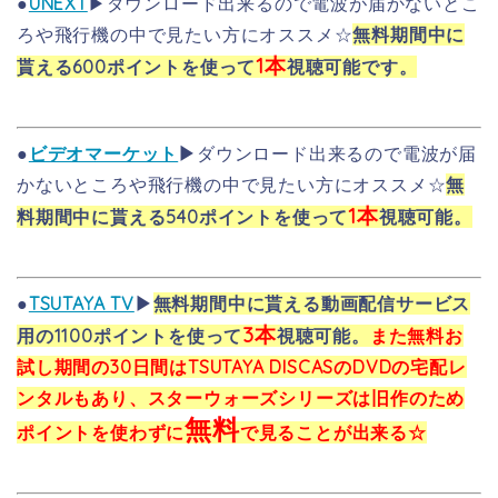
●
UNEXT
▶ダウンロード出来るので電波が届かないとこ
ろや飛行機の中で見たい方にオススメ☆
無料期間中に
1本
貰える600ポイントを使って
視聴可能です。
●
ビデオマーケット
▶
ダウンロード出来るので電波が届
かないところや飛行機の中で見たい方にオススメ☆
無
1本
料期間中に貰える540ポイントを使って
視聴可能。
●
TSUTAYA TV
▶
無料期間中に貰える動画配信サービス
3本
用の1100ポイントを使って
視聴可能。
また無料お
試し期間の30日間はTSUTAYA DISCASのDVDの宅配レ
ンタルもあり、スターウォーズシリーズは旧作のため
無料
ポイントを使わずに
で見ることが出来る☆