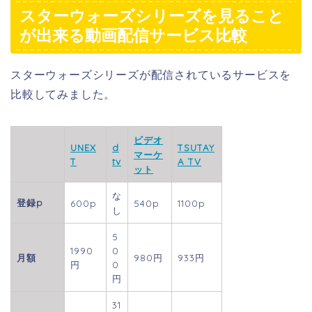
スターウォーズシリーズを見ること
が出来る動画配信サービス比較
スターウォーズシリーズが配信されているサービスを
比較してみました。
ビデオ
UNEX
d
TSUTAY
マーケ
T
tv
A TV
ット
な
登録p
600p
540p
1100p
し
5
1990
0
月額
980円
933円
円
0
円
31