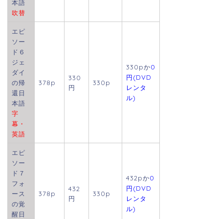
本語
吹替
エピ
ソー
ド６
ジェ
330pか
0
ダイ
円(DVD
330
の帰
378p
330p
円
レンタ
還日
ル)
本語
字
幕・
英語
エピ
ソー
ド７
432p
か
0
フォ
円(DVD
432
ース
378p
330p
円
レンタ
の覚
ル)
醒日