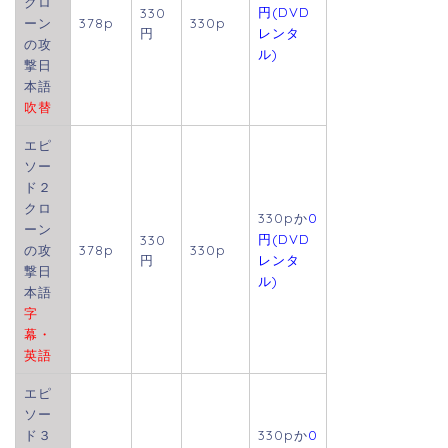
クロ
円(DVD
330
ーン
378p
330p
円
レンタ
の攻
ル)
撃日
本語
吹替
エピ
ソー
ド２
クロ
330pか
0
ーン
円(DVD
330
の攻
378p
330p
円
レンタ
撃日
ル)
本語
字
幕・
英語
エピ
ソー
ド３
330pか
0