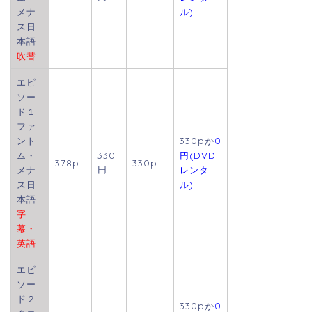
メナ
ル)
ス日
本語
吹替
エピ
ソー
ド１
ファ
ント
330pか
0
ム・
330
円(DVD
378p
330p
円
メナ
レンタ
ス日
ル)
本語
字
幕・
英語
エピ
ソー
ド２
330pか
0