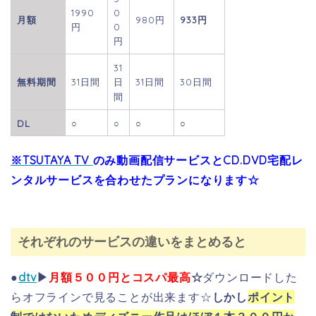
1990
0
月額
980円
933円
円
0
円
31
無料期間
31日間
日
31日間
30日間
間
DL
○
○
○
○
※TSUTAYA TV
のみ動画配信サービスとCD.DVD宅配レ
ンタルサービスを合わせたプランになります☆
それぞれのサービスの違いをまとめると
●
dtv
▶
月額５００円とコスパ最高
☆
ダウンロードした
らオフラインで見ることが出来ます☆
しかし
ポイント