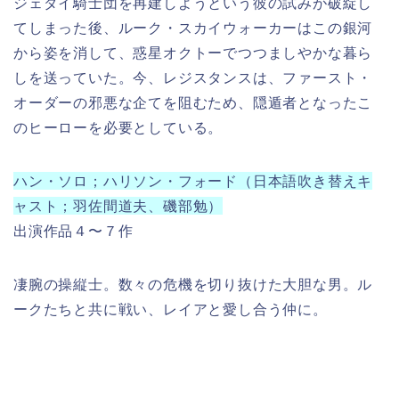
ジェダイ騎士団を再建しようという彼の試みが破綻し
てしまった後、ルーク・スカイウォーカーはこの銀河
から姿を消して、惑星オクトーでつつましやかな暮ら
しを送っていた。今、レジスタンスは、ファースト・
オーダーの邪悪な企てを阻むため、隠遁者となったこ
のヒーローを必要としている。
ハン・ソロ；ハリソン・フォード（日本語吹き替えキ
ャスト；羽佐間道夫、磯部勉）
出演作品４〜７作
凄腕の操縦士。数々の危機を切り抜けた大胆な男。ル
ークたちと共に戦い、レイアと愛し合う仲に。