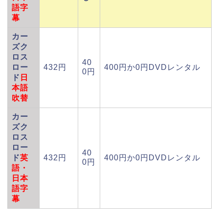
語字
幕
カー
ズク
ロス
40
ロー
432円
400円か0円DVDレンタル
0円
ド
日
本語
吹替
カー
ズク
ロス
ロー
40
ド
英
432円
400円か0円DVDレンタル
0円
語
・
日本
語字
幕