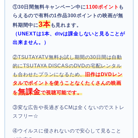
①
30日間無料キャンペーン中に
1100ポイント
も
らえるので有料の1作品300ポイントの映画が無
3本
料期間中に
も見れます。
（UNEXTは1本、dtvは課金しないと見ることが
出来ません。）
②TSUTAYATV無料お試し期間の30日間は自動
的にTSUTAYA DISCASのDVDの宅配レンタル
も合わせたプランになるため、
旧作はDVDレン
タルでポイントを使うことなくたくさんの映画
無課金
を
で視聴可能です。
③変な広告や長過ぎるCMは全くないのでストレ
スフリー☆
④ウイルスに侵されないので安心して見ること