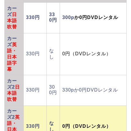
カー
ズ
日
33
330円
300p
か0円DVDレンタル
0円
本語
吹替
カー
ズ
英
語
・
な
330円
0円（DVDレンタル）
日本
し
語字
幕
カー
ズ2
日
30
330円
330pか0円DVDレンタル
0円
本語
吹替
カー
ズ2
英
語
・
な
330円
0円（DVDレンタル）
日本
し