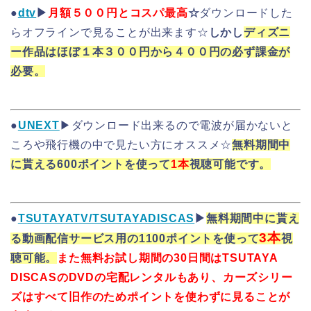
●
dtv
▶
月額５００円とコスパ最高
☆
ダウンロードした
らオフラインで見ることが出来ます☆
しかし
ディズニ
ー作品はほぼ１本３００円から４００円の必ず課金が
必要。
●
UNEXT
▶ダウンロード出来るので電波が届かないと
ころや飛行機の中で見たい方にオススメ☆
無料期間中
に貰える600ポイントを使って
1本
視聴可能です。
●
TSUTAYATV/TSUTAYADISCAS
▶
無料期間中に貰え
3本
る動画配信サービス用の1100ポイントを使って
視
聴可能。
また無料お試し期間の30日間はTSUTAYA
DISCASのDVDの宅配レンタルもあり、カーズシリー
ズはすべて旧作のためポイントを使わずに見ることが