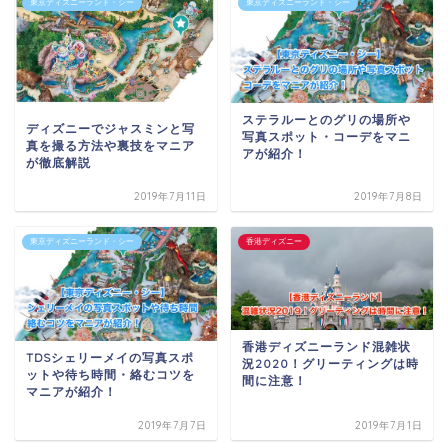
東京ディズニーランド・シー
東京ディズニーランド・シー
ステラルーとのグリの場所や
ディズニーでジャスミンと写
写真スポット・コーデをマニ
真を撮る方法や裏技をマニア
アが紹介！
が徹底解説
2019年7月11日
2019年7月8日
東京ディズニーランド・シー
香港ディズニー
香港ディズニーランド混雑状
TDSシェリーメイの写真スポ
況2020！グリーティングは時
ットや待ち時間・絡むコツを
間に注意！
マニアが紹介！
2019年7月7日
2019年7月1日