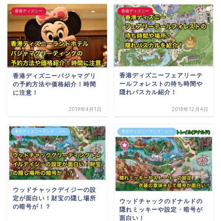
香港ディズニー
香港ディズニー
香港ディズニーフェアリーテ
香港ディズニーパジャマグリ
ールフォレストの待ち時間や
の予約方法や価格紹介！時間
隠れパスカル紹介！
に注意！
2019年4月1日
2018年12月4日
東京ディズニーランド・シー
東京ディズニーランド・シー
ウッドチャックデイジーの設
定が面白い！財宝の隠し場所
ウッドチャックのドナルドの
の暗号が！？
隠れミッキーや設定・暗号が
面白い！