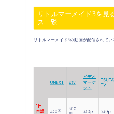
リトルマーメイド3を見
ス一覧
リトルマーメイド3の動画が配信されてい
ビデオ
TSUTA
マーケ
UNEXT
dtv
TV
ット
1
日
300
本語
330円
330p
330p
円