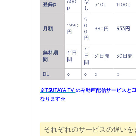
な
600
登録p
540p
1100p
p
し
5
1990
0
月額
980円
933円
円
0
円
31
無料期
31日
日
31日間
30日間
間
間
間
DL
○
○
○
○
※TSUTAYA TV
のみ動画配信サービスとC
なります☆
それぞれのサービスの違いを