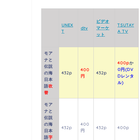
ビデオ
UNEX
TSUTAY
マーケ
dtv
T
A TV
ット
モア
ナと
400p
か
伝説
0円(DV
400
の海
432p
432p
円
Dレンタ
日本
ル)
語
吹
替
モア
ナと
伝説
の海
400
432p
432p
400p
円
日本
語
字