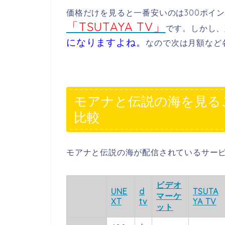
価格だけを見ると一番安いのは300ポイ
「TSUTAYA TV」
です。しかし、
になりますよね。
なので次は月額など
モアナと伝説の海を見る
比較
モアナと伝説の海が配信されているサー
ビデオ
UNE
d
TSUTA
マーケ
XT
tv
YA TV
ット